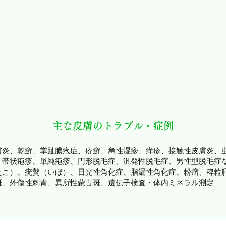
主な皮膚のトラブル・症例
膚炎、乾癬、掌趾膿疱症、疥癬、急性湿疹、痒疹、接触性皮膚炎、
、帯状疱疹、単純疱疹、円形脱毛症、汎発性脱毛症、男性型脱毛症
たこ）、疣贅（いぼ）、日光性角化症、脂漏性角化症、粉瘤、稗粒
斑、外傷性刺青、異所性蒙古斑、遺伝子検査・体内ミネラル測定