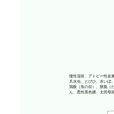
慢性湿疹、アトピー性皮
爪水虫、とびひ、水いぼ
鶏眼（魚の目）、胼胝（
ん、悪性黒色腫、太田母