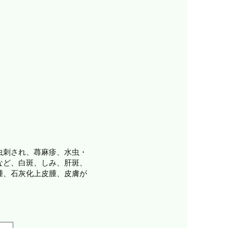
虫刺され、蕁麻疹、水虫・
など、白斑、しみ、肝斑、
腫、石灰化上皮腫、皮膚が