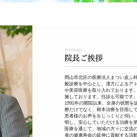
message
院長ご挨拶
岡山市北区の医療法人まつい皮ふ
般診療を中心とし、漢方によるア
や美容医療を取り入れております
施しております。往診も可能です
1991年の開院以来、全身の状態
療だけでなく、根本治療を目指し
患者様のお声ををじっくりと伺い
明し、安心していただける治療を
医療を通じて、地域の方々に交流
者の健康寿命の延伸に貢献する活